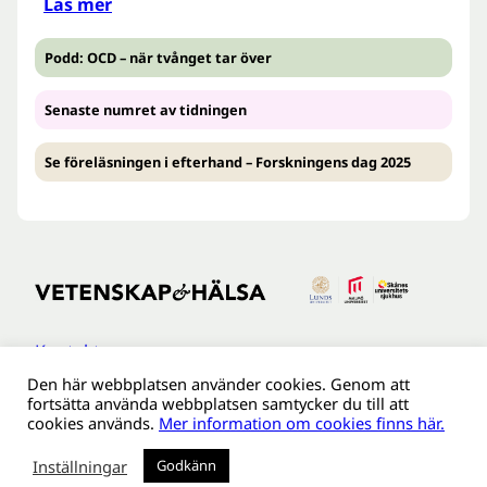
Läs mer
Podd: OCD – när tvånget tar över
Senaste numret av tidningen
Se föreläsningen i efterhand – Forskningens dag 2025
Kontakt
Den här webbplatsen använder cookies. Genom att
Tillgänglighetsredogöreldse
fortsätta använda webbplatsen samtycker du till att
Om webbplatsen
cookies används.
Mer information om cookies finns här.
Behandling av personuppgifter
Inställningar
Godkänn