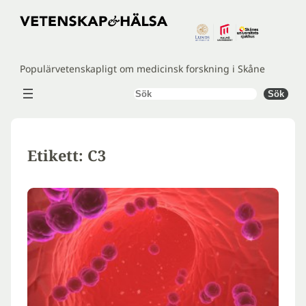
Hoppa
till
innehåll
Populärvetenskapligt om medicinsk forskning i Skåne
Sök
Sök
Etikett:
C3