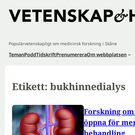
Hoppa
till
innehåll
Populärvetenskapligt om medicinsk forskning i Skåne
Teman
Podd
Tidskrift
Prenumerera
Om webbplatsen
Etikett:
bukhinnedialys
Forskning om
öppna för me
behandling