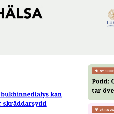
NY PODD!
Podd: 
tar öv
 bukhinnedialys kan
r skräddarsydd
VÅREN 20