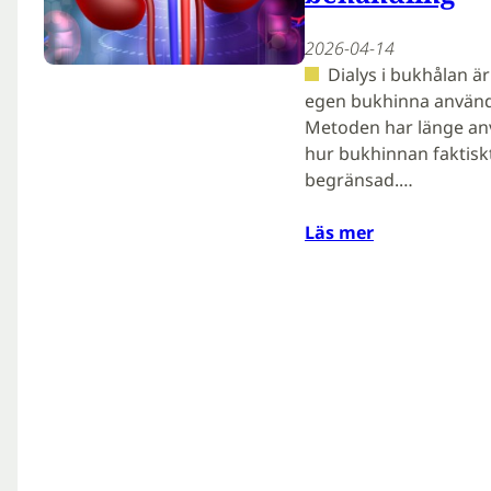
2026-04-14
Dialys i bukhålan 
egen bukhinna används
Metoden har länge an
hur bukhinnan faktiskt
begränsad.…
Läs mer