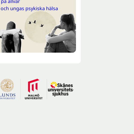
på allvar
 och ungas psykiska hälsa