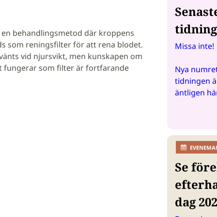
Senast
tidnin
är en behandlingsmetod där kroppens
 som reningsfilter för att rena blodet.
Missa inte!
vänts vid njursvikt, men kunskapen om
 fungerar som filter är fortfarande
Nya numret
tidningen ä
äntligen hä
EVENEMA
Se före
efterh
dag 20