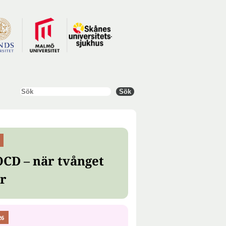
Sök
Sök
OCD – när tvånget
er
26