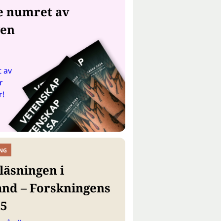
e numret av
gen
 av
r
r!
NG
läsningen i
and – Forskningens
25