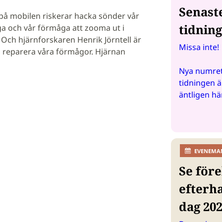
Senast
på mobilen riskerar hacka sönder vår
tidnin
 och vår förmåga att zooma ut i
Och hjärnforskaren Henrik Jörntell är
Missa inte!
an reparera våra förmågor. Hjärnan
Nya numret
tidningen ä
äntligen hä
EVENEMA
Se före
efterh
dag 20