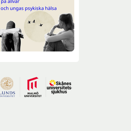
på allvar
 och ungas psykiska hälsa