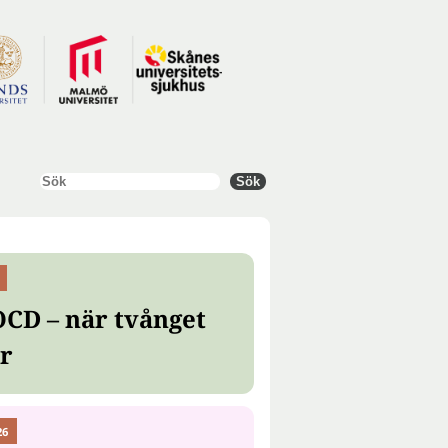
Sök
Sök
OCD – när tvånget
er
26