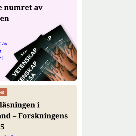
e numret av
gen
 av
r
r!
NG
läsningen i
and – Forskningens
25