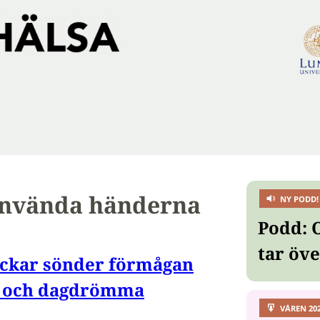
använda händerna
NY PODD!
Podd: 
tar öv
ackar sönder förmågan
 – och dagdrömma
VÅREN 20