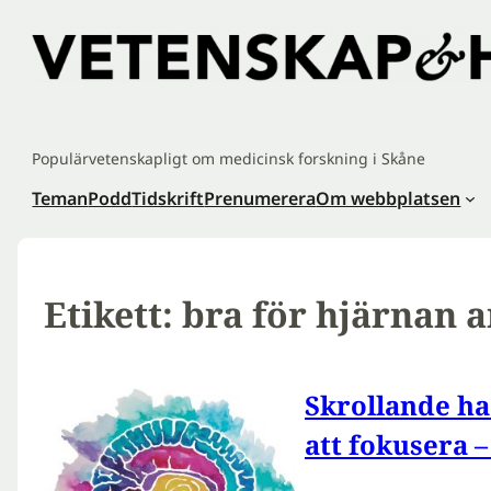
Hoppa
till
innehåll
Populärvetenskapligt om medicinsk forskning i Skåne
Teman
Podd
Tidskrift
Prenumerera
Om webbplatsen
Etikett:
bra för hjärnan 
Skrollande h
att fokusera