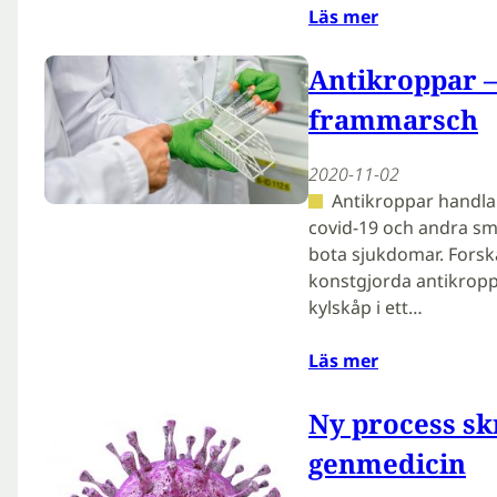
Läs mer
Antikroppar 
frammarsch
2020-11-02
Antikroppar handla
covid-19 och andra smi
bota sjukdomar. Fors
konstgjorda antikropp
kylskåp i ett…
Läs mer
Ny process sk
genmedicin