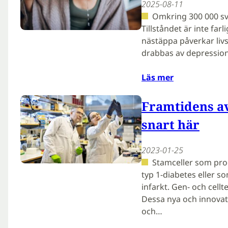
2025-08-11
Omkring 300 000 sve
Tillståndet är inte far
nästäppa påverkar livs
drabbas av depression
Läs mer
Framtidens a
snart här
2023-01-25
Stamceller som prog
typ 1-diabetes eller s
infarkt. Gen- och cell
Dessa nya och innovati
och…