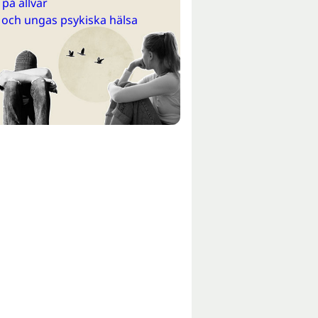
på allvar
 och ungas psykiska hälsa