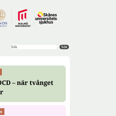
Sök
Sök
OCD – när tvånget
er
26