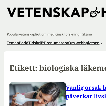
Hoppa
till
innehåll
Populärvetenskapligt om medicinsk forskning i Skåne
Teman
Podd
Tidskrift
Prenumerera
Om webbplatsen
Etikett:
biologiska läkem
Vanlig orsak 
påverkar livs