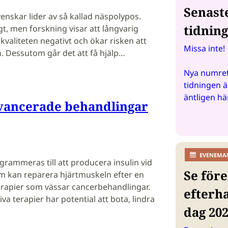
Senast
nskar lider av så kallad näspolypos.
tidnin
ligt, men forskning visar att långvarig
kvaliteten negativt och ökar risken att
Missa inte!
. Dessutom går det att få hjälp…
Nya numret
tidningen ä
äntligen hä
vancerade behandlingar
EVENEMA
rammeras till att producera insulin vid
Se före
om kan reparera hjärtmuskeln efter en
terapier som vässar cancerbehandlingar.
efterh
va terapier har potential att bota, lindra
dag 20