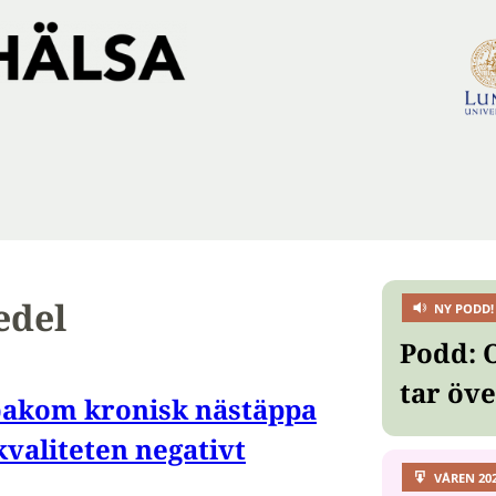
edel
NY PODD!
Podd: 
tar öv
bakom kronisk nästäppa
kvaliteten negativt
VÅREN 20