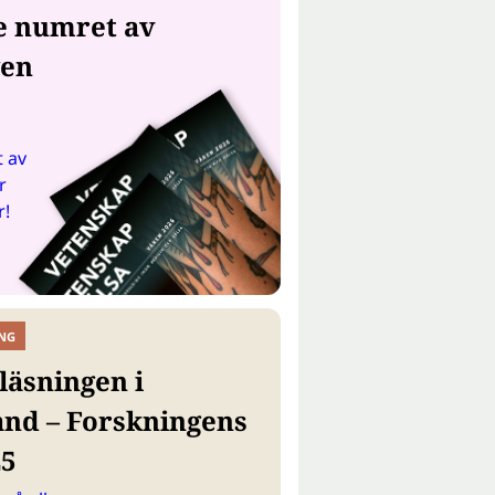
e numret av
gen
 av
r
r!
NG
läsningen i
and – Forskningens
25