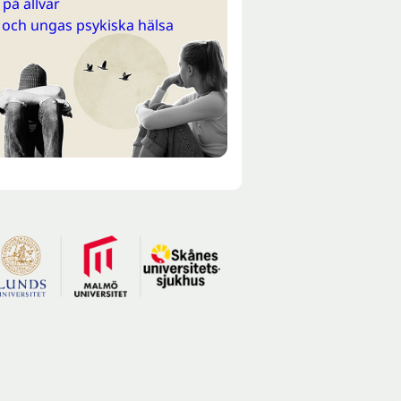
på allvar
 och ungas psykiska hälsa