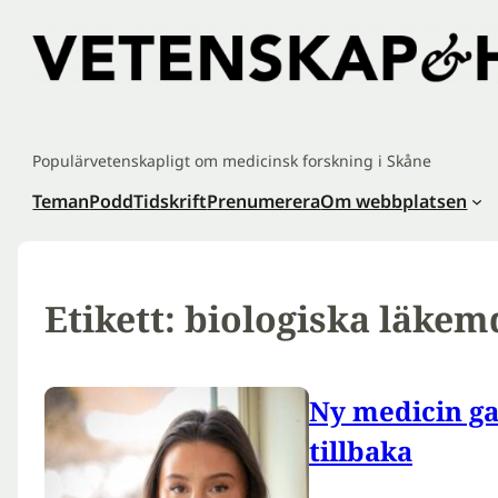
Hoppa
till
innehåll
Populärvetenskapligt om medicinsk forskning i Skåne
Teman
Podd
Tidskrift
Prenumerera
Om webbplatsen
Etikett:
biologiska läkem
Ny medicin g
tillbaka