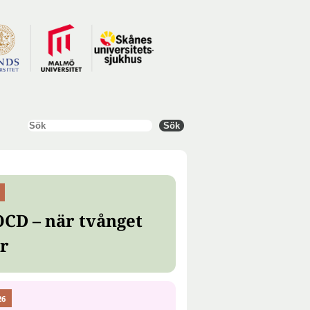
Sök
Sök
OCD – när tvånget
er
26