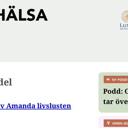
del
NY PODD!
Podd: 
tar öv
av Amanda livslusten
VÅREN 20