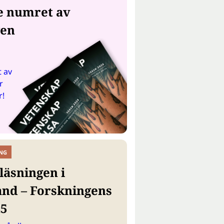
e numret av
gen
 av
r
r!
NG
läsningen i
and – Forskningens
25