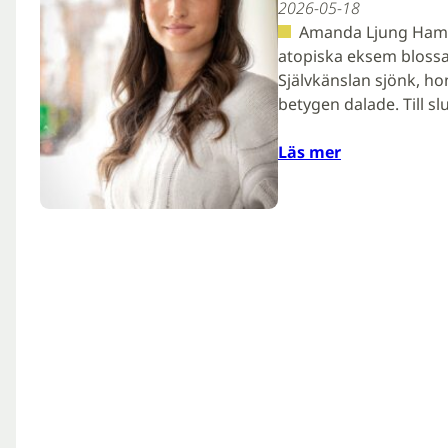
2026-05-18
Amanda Ljung Hamré
atopiska eksem bloss
Självkänslan sjönk, ho
betygen dalade. Till s
Läs mer