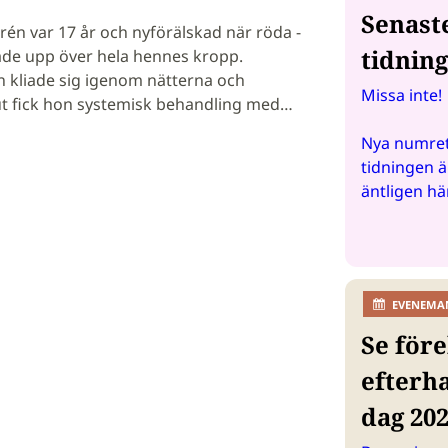
Senast
n var 17 år och nyförälskad när röda ­
tidnin
ade upp över hela hennes kropp.
n kliade sig igenom nätterna och
Missa inte!
lut fick hon ­systemisk behandling med…
Nya numret
tidningen ä
äntligen hä
EVENEMA
Se före
efterh
dag 20