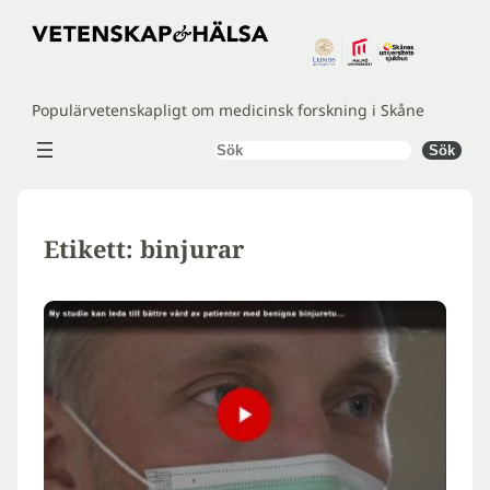
Hoppa
till
innehåll
Populärvetenskapligt om medicinsk forskning i Skåne
Sök
Sök
Etikett:
binjurar