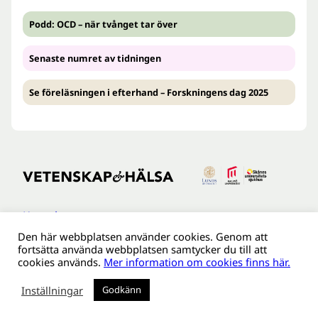
Podd: OCD – när tvånget tar över
Senaste numret av tidningen
Se föreläsningen i efterhand – Forskningens dag 2025
Kontakt
Den här webbplatsen använder cookies. Genom att
Tillgänglighetsredogöreldse
fortsätta använda webbplatsen samtycker du till att
Om webbplatsen
cookies används.
Mer information om cookies finns här.
Behandling av personuppgifter
Inställningar
Godkänn