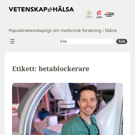
Hoppa
till
innehåll
Populärvetenskapligt om medicinsk forskning i Skåne
Sök
Sök
Etikett:
betablockerare