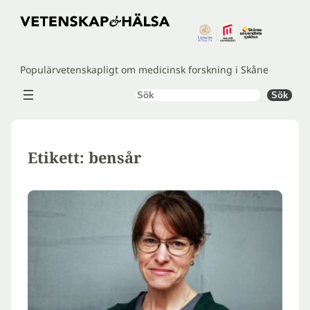
Hoppa
till
innehåll
Populärvetenskapligt om medicinsk forskning i Skåne
Sök
Sök
Etikett:
bensår