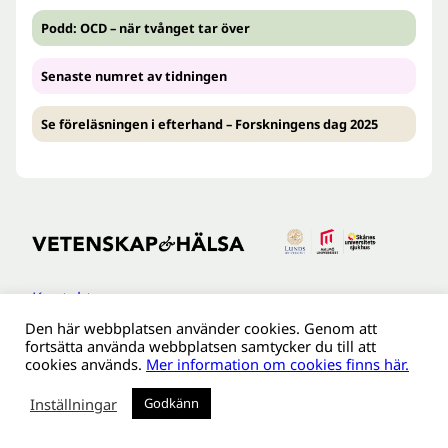
Podd: OCD – när tvånget tar över
Senaste numret av tidningen
Se föreläsningen i efterhand – Forskningens dag 2025
Kontakt
Den här webbplatsen använder cookies. Genom att
Tillgänglighetsredogöreldse
fortsätta använda webbplatsen samtycker du till att
Om webbplatsen
cookies används.
Mer information om cookies finns här.
Behandling av personuppgifter
Inställningar
Godkänn