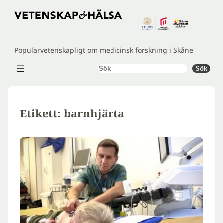
Hoppa
till
innehåll
Populärvetenskapligt om medicinsk forskning i Skåne
Sök
Sök
Etikett:
barnhjärta