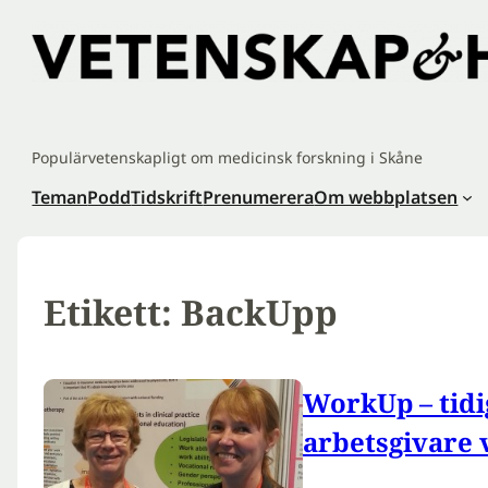
Hoppa
till
innehåll
Populärvetenskapligt om medicinsk forskning i Skåne
Teman
Podd
Tidskrift
Prenumerera
Om webbplatsen
Etikett:
BackUpp
WorkUp – tidi
arbetsgivare 