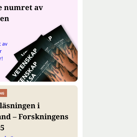
e numret av
gen
 av
r
r!
NG
läsningen i
and – Forskningens
25