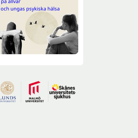
på allvar
 och ungas psykiska hälsa