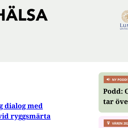
NY PODD!
Podd: 
tar öv
g dialog med
vid ryggsmärta
VÅREN 20