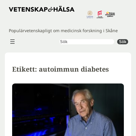
Hoppa
till
innehåll
Populärvetenskapligt om medicinsk forskning i Skåne
Sök
Sök
Etikett:
autoimmun diabetes