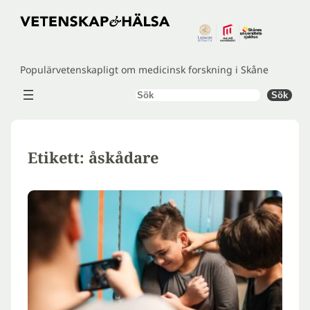
Hoppa
till
innehåll
Populärvetenskapligt om medicinsk forskning i Skåne
Sök
Sök
Etikett:
åskådare