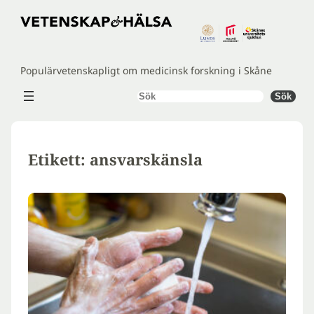
Hoppa
till
innehåll
Populärvetenskapligt om medicinsk forskning i Skåne
Sök
Sök
Etikett:
ansvarskänsla