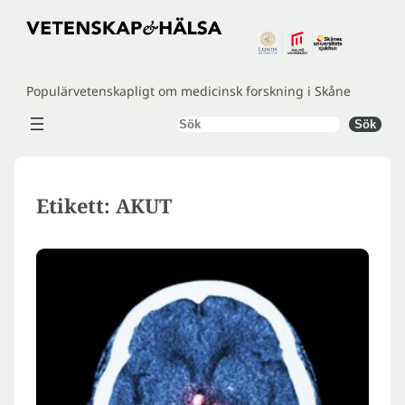
Hoppa
till
innehåll
Populärvetenskapligt om medicinsk forskning i Skåne
Sök
Sök
Etikett:
AKUT