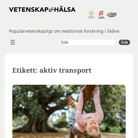
Hoppa
till
innehåll
Populärvetenskapligt om medicinsk forskning i Skåne
Sök
Sök
Etikett:
aktiv transport