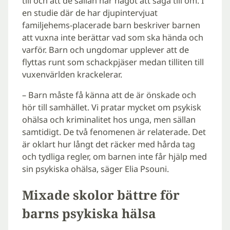
till och att de sällan har något att säga till om. I
en studie där de har djupintervjuat
familjehems-placerade barn beskriver barnen
att vuxna inte berättar vad som ska hända och
varför. Barn och ungdomar upplever att de
flyttas runt som schackpjäser medan tilliten till
vuxenvärlden krackelerar.
– Barn måste få känna att de är önskade och
hör till samhället. Vi pratar mycket om psykisk
ohälsa och kriminalitet hos unga, men sällan
samtidigt. De två fenomenen är relaterade. Det
är oklart hur långt det räcker med hårda tag
och tydliga regler, om barnen inte får hjälp med
sin psykiska ohälsa, säger Elia Psouni.
Mixade skolor bättre för
barns psykiska hälsa