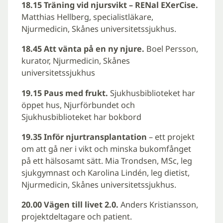
18.15 Träning vid njursvikt – RENal EXerCise.
Matthias Hellberg, specialistläkare,
Njurmedicin, Skånes universitetssjukhus.
18.45 Att vänta på en ny njure.
Boel Persson,
kurator, Njurmedicin, Skånes
universitetssjukhus
19.15 Paus med frukt
.
Sjukhusbiblioteket har
öppet hus, Njurförbundet och
Sjukhusbiblioteket har bokbord
19.35 Inför njurtransplantation
– ett projekt
om att gå ner i vikt och minska bukomfånget
på ett hälsosamt sätt. Mia Trondsen, MSc, leg
sjukgymnast och Karolina Lindén, leg dietist,
Njurmedicin, Skånes universitetssjukhus.
20.00 Vägen till livet 2.0.
Anders Kristiansson,
projektdeltagare och patient.