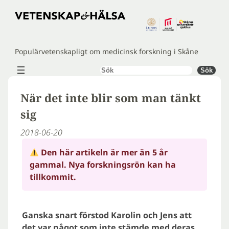
Hoppa
till
innehåll
Populärvetenskapligt om medicinsk forskning i Skåne
Sök
Sök
När det inte blir som man tänkt
sig
2018-06-20
Den här artikeln är mer än 5 år
gammal. Nya forskningsrön kan ha
tillkommit.
Ganska snart förstod Karolin och Jens att
det var något som inte stämde med deras