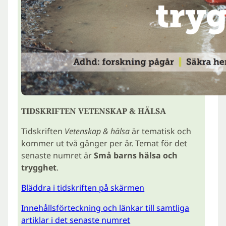
TIDSKRIFTEN VETENSKAP & HÄLSA
Tidskriften
Vetenskap & hälsa
är tematisk och
kommer ut två gånger per år. Temat för det
senaste numret är
Små barns hälsa och
trygghet
.
Bläddra i tidskriften på skärmen
Innehållsförteckning och länkar till samtliga
artiklar i det senaste numret