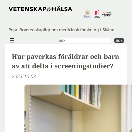
Hoppa
till
innehåll
Populärvetenskapligt om medicinsk forskning i Skåne
Sök
Sök
Hur påverkas föräldrar och barn
av att delta i screeningstudier?
2023-10-03