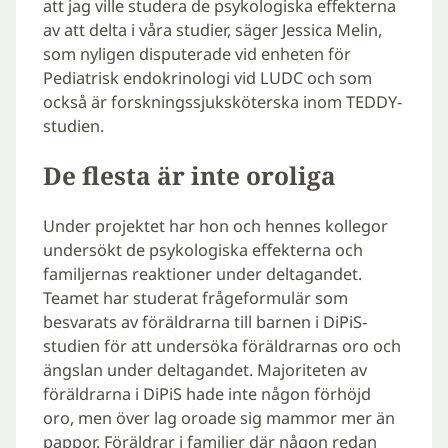
att jag ville studera de psykologiska effekterna
av att delta i våra studier, säger Jessica Melin,
som nyligen disputerade vid enheten för
Pediatrisk endokrinologi vid LUDC och som
också är forskningssjuksköterska inom TEDDY-
studien.
De flesta är inte oroliga
Under projektet har hon och hennes kollegor
undersökt de psykologiska effekterna och
familjernas reaktioner under deltagandet.
Teamet har studerat frågeformulär som
besvarats av föräldrarna till barnen i DiPiS-
studien för att undersöka föräldrarnas oro och
ängslan under deltagandet. Majoriteten av
föräldrarna i DiPiS hade inte någon förhöjd
oro, men över lag oroade sig mammor mer än
pappor. Föräldrar i familjer där någon redan