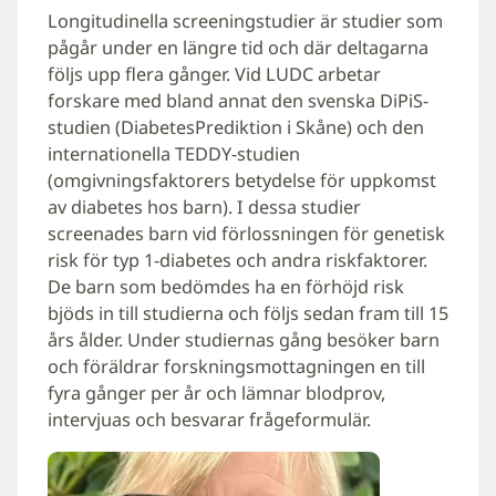
Longitudinella screeningstudier är studier som
pågår under en längre tid och där deltagarna
följs upp flera gånger. Vid LUDC arbetar
forskare med bland annat den svenska DiPiS-
studien (DiabetesPrediktion i Skåne) och den
internationella TEDDY-studien
(omgivningsfaktorers betydelse för uppkomst
av diabetes hos barn). I dessa studier
screenades barn vid förlossningen för genetisk
risk för typ 1-diabetes och andra riskfaktorer.
De barn som bedömdes ha en förhöjd risk
bjöds in till studierna och följs sedan fram till 15
års ålder. Under studiernas gång besöker barn
och föräldrar forskningsmottagningen en till
fyra gånger per år och lämnar blodprov,
intervjuas och besvarar frågeformulär.