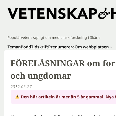
Hoppa
till
innehåll
Populärvetenskapligt om medicinsk forskning i Skåne
Teman
Podd
Tidskrift
Prenumerera
Om webbplatsen
FÖRELÄSNINGAR om fors
och ungdomar
2012-03-27
Den här artikeln är mer än 5 år gammal. Nya 