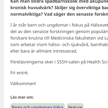
Kan man lindra spädbarnskolik med akupun
kronisk huvudvärk? Skiljer sig överviktiga ba
normalviktiga? Vad säger den senaste forsk
I år står barn och ungdomar i fokus på Hälsove
del av den senaste forskningen genom populärv
forskare knutna till Medicinska fakulteten vid Lu
som arbetar inom hälso- och sjukvård, barnhabili
eller bara är allmänt intresserad.
Föreläsningarna sker i SSSH-salen på Health Sc
Fri entré.
Välkommen!
Läs mer om:
Barns och ungdomars hälsa
Feature