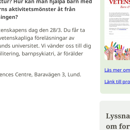
ktur? Hur kan man hjälpa barn med
rns aktivitetsmönster åt från
ningen?
tenskapens dag den 28/3. Du får ta
etenskapliga föreläsningar av
nds universitet. Vi vänder oss till dig
tering, barnpsykiatri, är förälder
Läs mer om
iences Centre, Baravägen 3, Lund.
Länk till p
Lyssna
om for