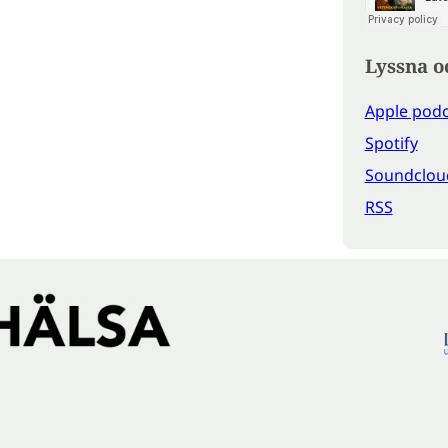
Lyssna o
Apple podc
Spotify
Soundclou
RSS