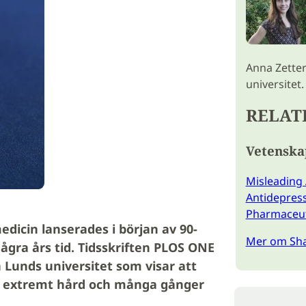
Anna Zetter
universitet.
RELAT
Vetenska
Misleading 
Antidepress
Pharmaceuti
dicin lanserades i början av 90-
Mer om Shai
ågra års tid. Tidsskriften PLOS ONE
 Lunds universitet som visar att
r extremt hård och många gånger