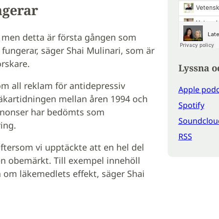
ngerar
 men detta är första gången som
fungerar, säger Shai Mulinari, som är
rskare.
Lyssna o
m all reklam för antidepressiv
Apple podc
Läkartidningen mellan åren 1994 och
Spotify
 annonser har bedömts som
Soundclou
ing.
RSS
ftersom vi upptäckte att en hel del
n obemärkt. Till exempel innehöll
om läkemedlets effekt, säger Shai