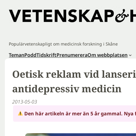
Hoppa
till
innehåll
Populärvetenskapligt om medicinsk forskning i Skåne
Teman
Podd
Tidskrift
Prenumerera
Om webbplatsen
Oetisk reklam vid lanser
antidepressiv medicin
2013-05-03
Den här artikeln är mer än 5 år gammal. Nya 