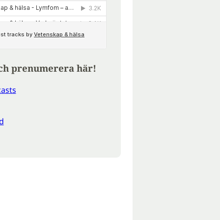
ch prenumerera här!
asts
d