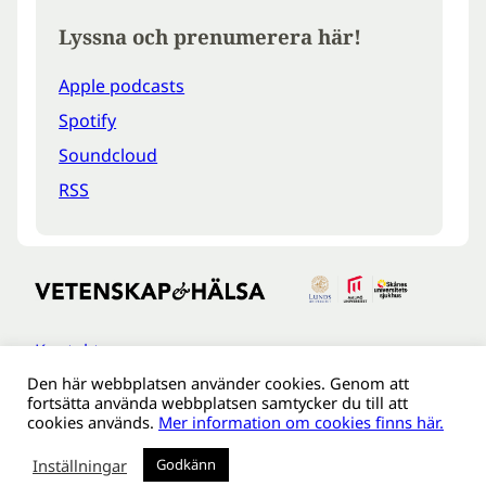
Lyssna och prenumerera här!
Apple podcasts
Spotify
Soundcloud
RSS
Kontakt
Den här webbplatsen använder cookies. Genom att
Tillgänglighetsredogöreldse
fortsätta använda webbplatsen samtycker du till att
Om webbplatsen
cookies används.
Mer information om cookies finns här.
Behandling av personuppgifter
Inställningar
Godkänn