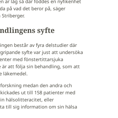
en är låg så där föddes en nyfikenhet
eda på vad det beror på, säger
Striberger.
ndlingens syfte
ngen består av fyra delstudier där
gripande syfte var just att undersöka
enter med fönstertittarsjuka
är att följa sin behandling, som att
e läkemedel.
e forskning medan den andra och
kickades ut till 158 patienter med
n hälsolitteracitet, eller
ta till sig information om sin hälsa