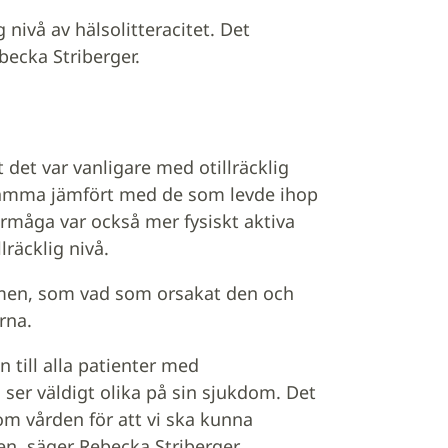
g nivå av hälsolitteracitet. Det
ecka Striberger.
det var vanligare med otillräcklig
amma jämfört med de som levde ihop
måga var också mer fysiskt aktiva
lräcklig nivå.
men, som vad som orsakat den och
rna.
 till alla patienter med
 ser väldigt olika på sin sjukdom. Det
nom vården för att vi ska kunna
en, säger Rebecka Striberger.