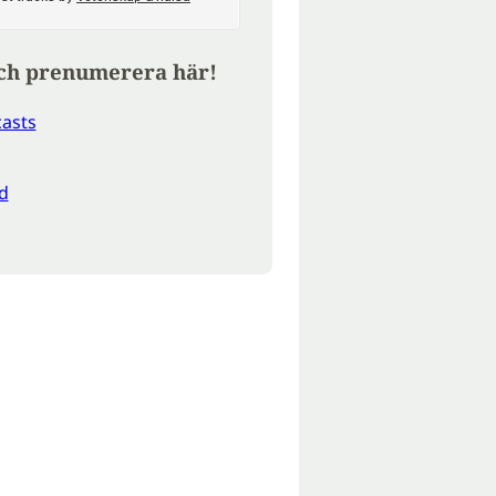
ch prenumerera här!
asts
d