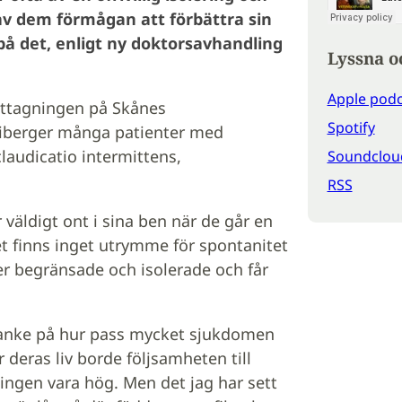
av dem förmågan att förbättra sin
på det, enligt ny doktorsavhandling
Lyssna o
Apple podc
mottagningen på Skånes
Spotify
triberger många patienter med
audicatio intermittens,
Soundclou
RSS
 väldigt ont i sina ben när de går en
Det finns inget utrymme för spontanitet
er begränsade och isolerade och får
anke på hur pass mycket sjukdomen
 deras liv borde följsamheten till
ingen vara hög. Men det jag har sett