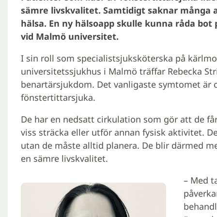
sämre livskvalitet. Samtidigt saknar många 
hälsa. En ny hälsoapp skulle kunna råda bot 
vid Malmö universitet.
I sin roll som specialistsjuksköterska på kärl
universitetssjukhus i Malmö träffar Rebecka S
benartärsjukdom. Det vanligaste symtomet är cl
fönstertittarsjuka.
De har en nedsatt cirkulation som gör att de får
viss sträcka eller utför annan fysisk aktivitet. 
utan de måste alltid planera. De blir därmed m
en sämre livskvalitet.
– Med t
påverkar
behandl