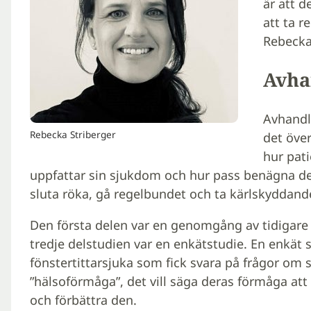
är att d
att ta r
Rebecka 
Avha
Avhandli
Rebecka Striberger
det över
hur pati
uppfattar sin sjukdom och hur pass benägna de 
sluta röka, gå regelbundet och ta kärlskyddand
Den första delen var en genomgång av tidigar
tredje delstudien var en enkätstudie. En enkät s
fönstertittarsjuka som fick svara på frågor om si
”hälsoförmåga”, det vill säga deras förmåga att 
och förbättra den.