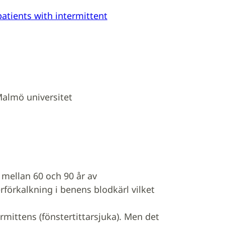
atients with intermittent
Malmö universitet
r mellan 60 och 90 år av
örkalkning i benens blodkärl vilket
rmittens (fönstertittarsjuka). Men det