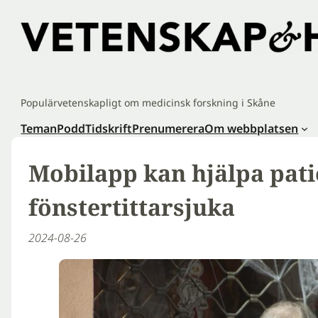
Hoppa
till
innehåll
Populärvetenskapligt om medicinsk forskning i Skåne
Teman
Podd
Tidskrift
Prenumerera
Om webbplatsen
Mobilapp kan hjälpa pat
fönstertittarsjuka
2024-08-26