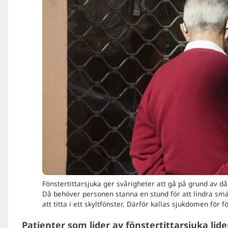
Fönstertittarsjuka ger svårigheter att gå på grund av då
Då behöver personen stanna en stund för att lindra smä
att titta i ett skyltfönster. Därför kallas sjukdomen för f
Patienter som lider av fönstertittarsjuka lider