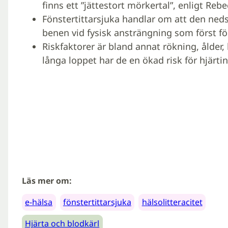
finns ett ”jättestort mörkertal”, enligt Rebe
Fönstertittarsjuka handlar om att den nedsa
benen vid fysisk ansträngning som först för
Riskfaktorer är bland annat rökning, ålder,
långa loppet har de en ökad risk för hjärtin
Läs mer om:
e-hälsa
fönstertittarsjuka
hälsolitteracitet
Hjärta och blodkärl