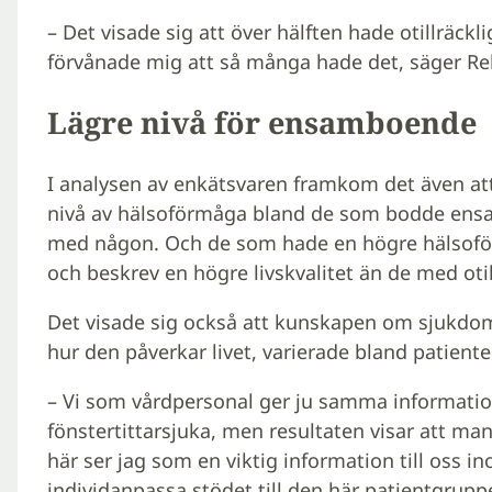
– Det visade sig att över hälften hade otillräckli
förvånade mig att så många hade det, säger Reb
Lägre nivå för ensamboende
I analysen av enkätsvaren framkom det även att 
nivå av hälsoförmåga bland de som bodde ens
med någon. Och de som hade en högre hälsoför
och beskrev en högre livskvalitet än de med otil
Det visade sig också att kunskapen om sjukdo
hur den påverkar livet, varierade bland patiente
– Vi som vårdpersonal ger ju samma information
fönstertittarsjuka, men resultaten visar att man
här ser jag som en viktig information till oss i
individanpassa stödet till den här patientgrupp