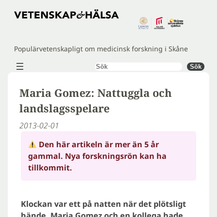
Hoppa
till
innehåll
Populärvetenskapligt om medicinsk forskning i Skåne
Sök
Sök
Maria Gomez: Nattuggla och
landslagsspelare
2013-02-01
Den här artikeln är mer än 5 år
gammal. Nya forskningsrön kan ha
tillkommit.
Klockan var ett på natten när det plötsligt
hände. Maria Gomez och en kollega hade