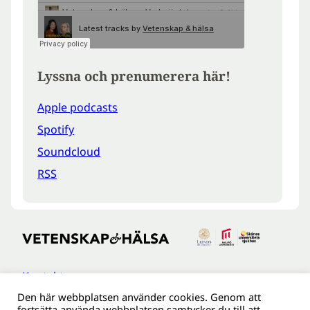
Lyssna och prenumerera här!
Apple podcasts
Spotify
Soundcloud
RSS
Kontakt
Den här webbplatsen använder cookies. Genom att
Tillgänglighetsredogöreldse
fortsätta använda webbplatsen samtycker du till att