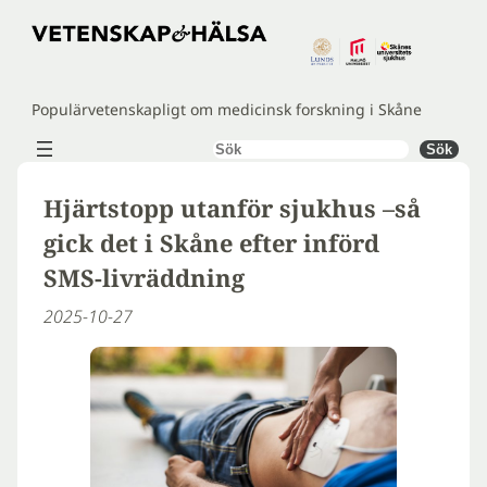
Hoppa
till
innehåll
Populärvetenskapligt om medicinsk forskning i Skåne
Sök
Sök
Hjärtstopp utanför sjukhus –så
gick det i Skåne efter införd
SMS-livräddning
2025-10-27