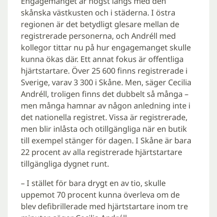
Engagemanget är högst längs med den
skånska västkusten och i städerna. I östra
regionen är det betydligt glesare mellan de
registrerade personerna, och Andréll med
kollegor tittar nu på hur engagemanget skulle
kunna ökas där. Ett annat fokus är offentliga
hjärtstartare. Över 25 600 finns registrerade i
Sverige, varav 3 300 i Skåne. Men, säger Cecilia
Andréll, troligen finns det dubbelt så många –
men många hamnar av någon anledning inte i
det nationella registret. Vissa är registrerade,
men blir inlåsta och otillgängliga när en butik
till exempel stänger för dagen. I Skåne är bara
22 procent av alla registrerade hjärtstartare
tillgängliga dygnet runt.
– I stället för bara drygt en av tio, skulle
uppemot 70 procent kunna överleva om de
blev defibrillerade med hjärtstartare inom tre