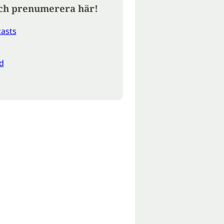
ch prenumerera här!
asts
d