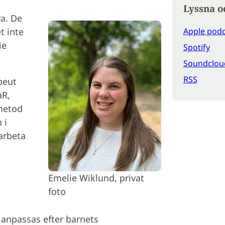
Lyssna o
va. De
t inte
Apple podc
ie
Spotify
Soundclou
RSS
peut
aR,
 metod
 i
arbeta
Emelie Wiklund, privat
foto
 anpassas efter barnets