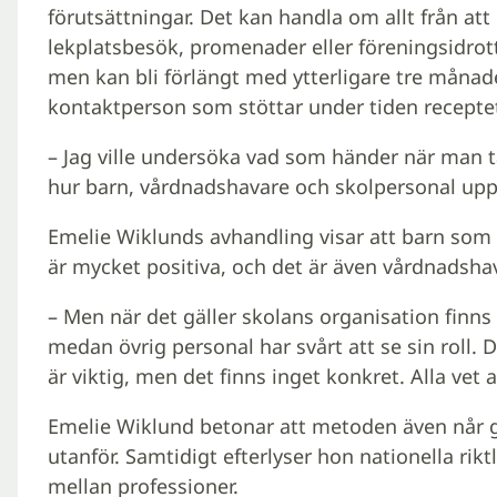
förutsättningar. Det kan handla om allt från att g
lekplatsbesök, promenader eller föreningsidrott
men kan bli förlängt med ytterligare tre månade
kontaktperson som stöttar under tiden receptet
– Jag ville undersöka vad som händer när man ta
hur barn, vårdnadshavare och skolpersonal upp
Emelie Wiklunds avhandling visar att barn som få
är mycket positiva, och det är även vårdnadsha
– Men när det gäller skolans organisation finns 
medan övrig personal har svårt att se sin roll. De
är viktig, men det finns inget konkret. Alla vet
Emelie Wiklund betonar att metoden även når g
utanför. Samtidigt efterlyser hon nationella rik
mellan professioner.