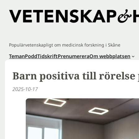
Hoppa
till
innehåll
Populärvetenskapligt om medicinsk forskning i Skåne
Teman
Podd
Tidskrift
Prenumerera
Om webbplatsen
Barn positiva till rörelse
2025-10-17