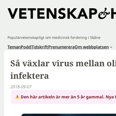
Hoppa
till
innehåll
Populärvetenskapligt om medicinsk forskning i Skåne
Teman
Podd
Tidskrift
Prenumerera
Om webbplatsen
Så växlar virus mellan oli
infektera
2018-09-07
Den här artikeln är mer än 5 år gammal. Nya 