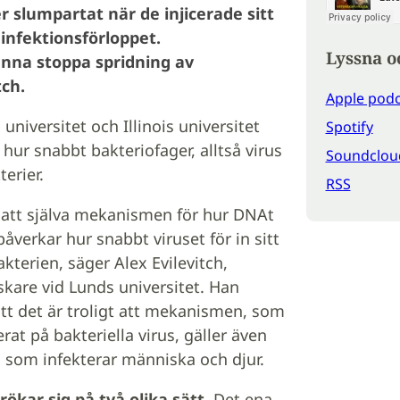
r slumpartat när de injicerade sitt
infektionsförloppet.
Lyssna o
kunna stoppa spridning av
tch.
Apple podc
universitet och Illinois universitet
Spotify
hur snabbt bakteriofager, alltså virus
Soundclou
terier.
RSS
g att själva mekanismen för hur DNAt
åverkar hur snabbt viruset för in sitt
kterien, säger Alex Evilevitch,
skare vid Lunds universitet. Han
tt det är troligt att mekanismen, som
rat på bakteriella virus, gäller även
s som infekterar människa och djur.
rökar sig på två olika sätt.
Det ena