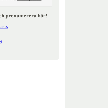
ch prenumerera här!
asts
d