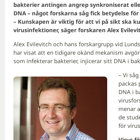
bakterier antingen angrep synkroniserat elle
DNA – något forskarna såg fick betydelse för 
– Kunskapen är viktig för att vi på sikt ska 
virusinfektioner, säger forskaren Alex Evilevi
Alex Evilevitch och hans forskargrupp vid Lunds 
har visat att en tidigare okänd mekanism avgör 
som infekterar bakterier, injicerar sitt DNA i bak
– Vi så
packas p
DNA i ba
virusfor
menar a
de stude
för viru
Virus fö