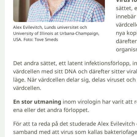
sättet, 
innebär 
värdcell
Alex Evilevitch, Lunds universitet och
nya kopi
University of Illinois at Urbana-Champaign,
USA. Foto: Tove Smeds
därefter
organis
Det andra sättet, ett latent infektionsförlopp, i
värdcellen med sitt DNA och därefter sitter viral
läge. När värdcellen delar sig, delas viruset oc
värdcellen.
En stor utmaning
inom virologin har varit att 
ena eller det andra förloppet.
För att ta reda på det studerade Alex Evilevitc
samband med att virus som kallas bakteriofager i