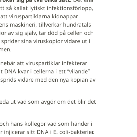
ett så kallat lytiskt infektionsförlopp,
att viruspartiklarna kidnappar
ens maskineri, tillverkar hundratals
or av sig själv, tar död på cellen och
 sprider sina viruskopior vidare ut i
men.
nnebär att viruspartiklar infekterar
t DNA kvar i cellerna i ett ”vilande”
h sprids vidare med den nya kopian av
reda ut vad som avgör om det blir det
h och hans kollegor vad som händer i
njicerar sitt DNA i E. coli-bakterier.