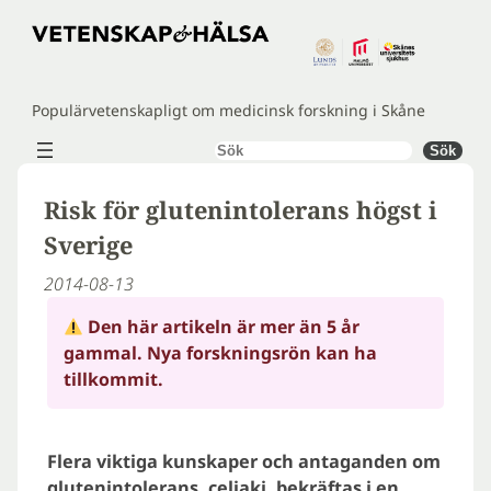
Hoppa
till
innehåll
Populärvetenskapligt om medicinsk forskning i Skåne
Sök
Sök
Risk för glutenintolerans högst i
Sverige
2014-08-13
Den här artikeln är mer än 5 år
gammal. Nya forskningsrön kan ha
tillkommit.
Flera viktiga kunskaper och antaganden om
glutenintolerans, celiaki, bekräftas i en