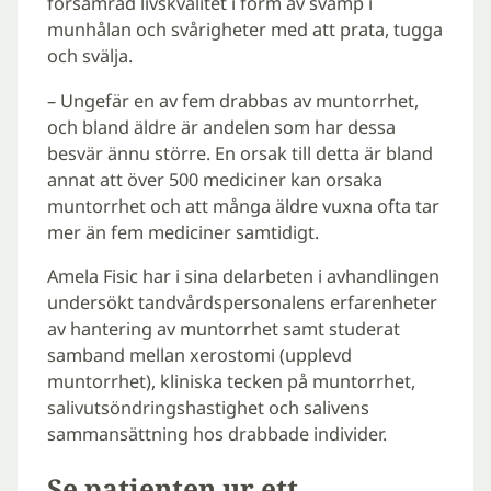
försämrad livskvalitet i form av svamp i
munhålan och svårigheter med att prata, tugga
och svälja.
– Ungefär en av fem drabbas av muntorrhet,
och bland äldre är andelen som har dessa
besvär ännu större. En orsak till detta är bland
annat att över 500 mediciner kan orsaka
muntorrhet och att många äldre vuxna ofta tar
mer än fem mediciner samtidigt.
Amela Fisic har i sina delarbeten i avhandlingen
undersökt tandvårdspersonalens erfarenheter
av hantering av muntorrhet samt studerat
samband mellan xerostomi (upplevd
muntorrhet), kliniska tecken på muntorrhet,
salivutsöndringshastighet och salivens
sammansättning hos drabbade individer.
Se patienten ur ett