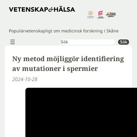
Hoppa
till
innehåll
Populärvetenskapligt om medicinsk forskning i Skåne
Sök
Sök
Ny metod möjliggör identifiering
av mutationer i spermier
2024-10-28