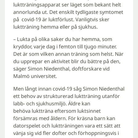
luktträningsapparat ser läget som bekant helt
annorlunda ut. Det enskilt tydligaste symtomet
på
covid-19 är luktförlust.
V
anligtvis sker
luktträning hemma eller på sjukhus.
– Lukta på olika saker du har hemma, som
kryddor, varje dag i femton till tjugo minuter.
Det är som vilken annan träning som helst. När
du upprepar en aktivitet blir du bättre på den,
säger Simon Niedenthal, doftforskare vid
Malmö universitet.
Men långt innan covid-19 såg Simon Niedenthal
ett behov av strukturerad luktträning utanför
labb- och sjukhusmiljö. Äldre kan
behöva luktträna eftersom luktsinnet
försämras med åldern. För kräsna barn kan
datorspelet och luktträningen vara ett sätt att
vänja sig vid fler dofter och förhoppningsvis i