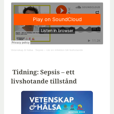
Vetenskap & hälsa
·
Sepsis – när en infektion blir livshotande
Tidning: Sepsis – ett
livshotande tillstånd