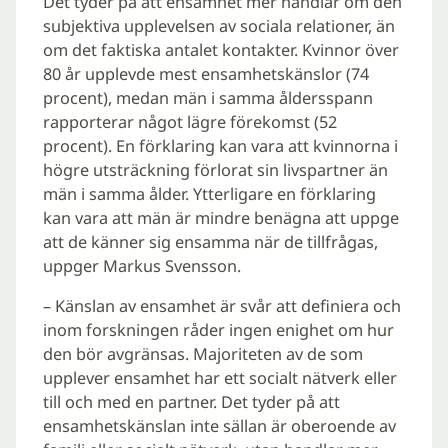
Det tyder på att ensamhet mer handlar om den
subjektiva upplevelsen av sociala relationer, än
om det faktiska antalet kontakter. Kvinnor över
80 år upplevde mest ensamhetskänslor (74
procent), medan män i samma åldersspann
rapporterar något lägre förekomst (52
procent). En förklaring kan vara att kvinnorna i
högre utsträckning förlorat sin livspartner än
män i samma ålder. Ytterligare en förklaring
kan vara att män är mindre benägna att uppge
att de känner sig ensamma när de tillfrågas,
uppger Markus Svensson.
– Känslan av ensamhet är svår att definiera och
inom forskningen råder ingen enighet om hur
den bör avgränsas. Majoriteten av de som
upplever ensamhet har ett socialt nätverk eller
till och med en partner. Det tyder på att
ensamhetskänslan inte sällan är oberoende av