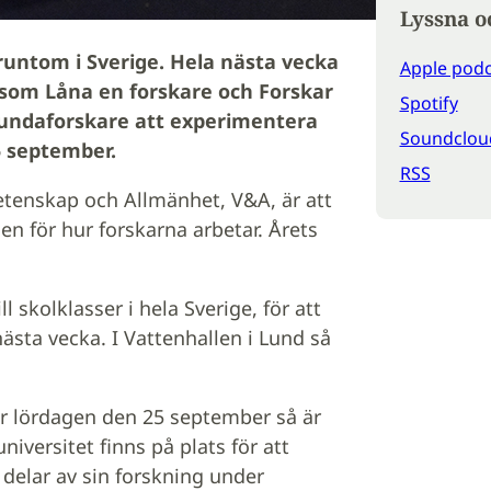
Lyssna o
runtom i Sverige. Hela nästa vecka
Apple podc
 som Låna en forskare och Forskar
Spotify
lundaforskare att experimentera
Soundclou
5 september.
RSS
etenskap och Allmänhet, V&A, är att
en för hur forskarna arbetar. Årets
ll skolklasser i hela Sverige, för att
nästa vecka. I Vattenhallen i Lund så
er lördagen den 25 september så är
versitet finns på plats för att
delar av sin forskning under