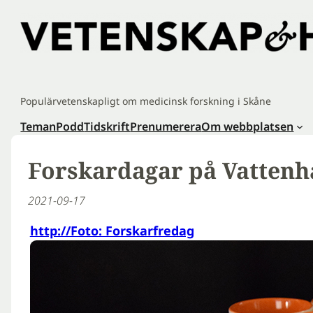
Hoppa
till
innehåll
Populärvetenskapligt om medicinsk forskning i Skåne
Teman
Podd
Tidskrift
Prenumerera
Om webbplatsen
Forskardagar på Vattenh
2021-09-17
http://Foto: Forskarfredag