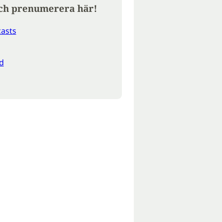
ch prenumerera här!
asts
d