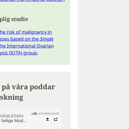
lig studie
the risk of malignancy in
sses based on the
Simple
he International Ovarian
sis (IOTA) group.
 på våra poddar
skning