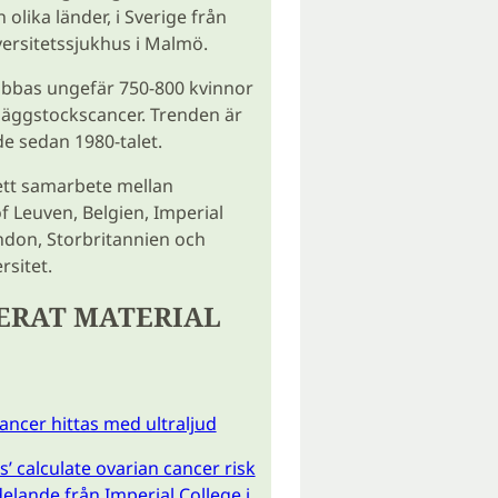
 olika länder, i Sverige från
ersitetssjukhus i Malmö.
abbas ungefär 750-800 kvinnor
v äggstockscancer. Trenden är
e sedan 1980-talet.
ett samarbete mellan
of Leuven, Belgien, Imperial
ndon, Storbritannien och
rsitet.
ERAT MATERIAL
ncer hittas med ultraljud
s’ calculate ovarian cancer risk
lande från Imperial College i