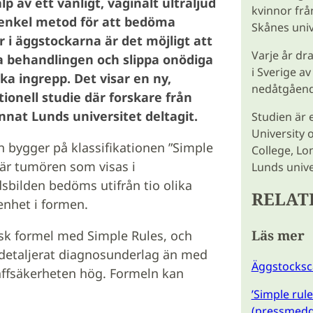
p av ett vanligt, vaginalt ultraljud
kvinnor från
enkel metod för att bedöma
Skånes univ
 i äggstockarna är det möjligt att
Varje år dr
 behandlingen och slippa onödiga
i Sverige a
ska ingrepp. Det visar en ny,
nedåtgåend
tionell studie där forskare från
nnat Lunds universitet deltagit.
Studien är 
University 
 bygger på klassifikationen ”Simple
College, Lo
där tumören som visas i
Lunds unive
dsbilden bedöms utifrån tio olika
RELAT
enhet i formen.
Läs mer
sk formel med Simple Rules, och
r detaljerat diagnosunderlag än med
Äggstocksca
äffsäkerheten hög. Formeln kan
’Simple rule
(pressmedde