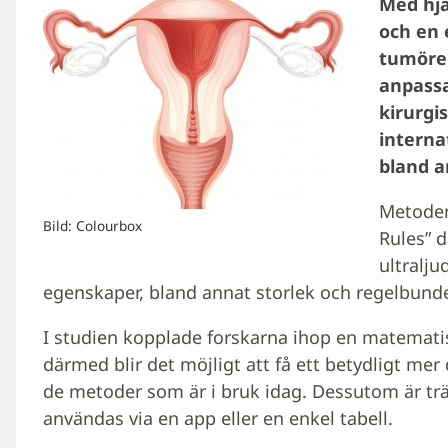
Med hjäl
och en 
tumörer
anpassa
kirurgi
interna
bland a
Metoden
Bild: Colourbox
Rules” 
ultralju
egenskaper, bland annat storlek och regelbund
I studien kopplade forskarna ihop en matemati
därmed blir det möjligt att få ett betydligt me
de metoder som är i bruk idag. Dessutom är tr
användas via en app eller en enkel tabell.