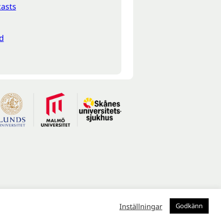
asts
d
Inställningar
Godkänn