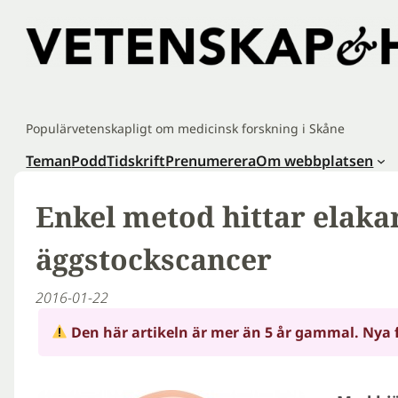
Hoppa
till
innehåll
Populärvetenskapligt om medicinsk forskning i Skåne
Teman
Podd
Tidskrift
Prenumerera
Om webbplatsen
Enkel metod hittar elaka
äggstockscancer
2016-01-22
Den här artikeln är mer än 5 år gammal. Nya 