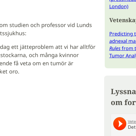
London)
Vetenskap
kom studien och professor vid Lunds
etssjukhus:
Predicting 
adnexal ma
dag ett jätteproblem att vi har alltför
Rules
from t
gstockarna, och många kvinnor
Tumor Analy
ende få veta om en tumör är
ket oro.
Lyssna
om for