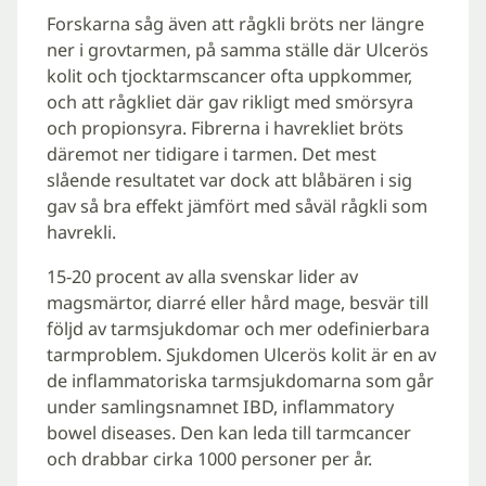
Forskarna såg även att rågkli bröts ner längre
ner i grovtarmen, på samma ställe där Ulcerös
kolit och tjocktarmscancer ofta uppkommer,
och att rågkliet där gav rikligt med smörsyra
och propionsyra. Fibrerna i havrekliet bröts
däremot ner tidigare i tarmen. Det mest
slående resultatet var dock att blåbären i sig
gav så bra effekt jämfört med såväl rågkli som
havrekli.
15-20 procent av alla svenskar lider av
magsmärtor, diarré eller hård mage, besvär till
följd av tarmsjukdomar och mer odefinierbara
tarmproblem. Sjukdomen Ulcerös kolit är en av
de inflammatoriska tarmsjukdomarna som går
under samlingsnamnet IBD, inflammatory
bowel diseases. Den kan leda till tarmcancer
och drabbar cirka 1000 personer per år.