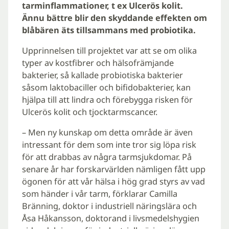
tarminflammationer, t ex Ulcerös kolit.
Ännu bättre blir den skyddande effekten om
blåbären äts tillsammans med probiotika.
Upprinnelsen till projektet var att se om olika
typer av kostfibrer och hälsofrämjande
bakterier, så kallade probiotiska bakterier
såsom laktobaciller och bifidobakterier, kan
hjälpa till att lindra och förebygga risken för
Ulcerös kolit och tjocktarmscancer.
– Men ny kunskap om detta område är även
intressant för dem som inte tror sig löpa risk
för att drabbas av några tarmsjukdomar. På
senare år har forskarvärlden nämligen fått upp
ögonen för att vår hälsa i hög grad styrs av vad
som händer i vår tarm, förklarar Camilla
Bränning, doktor i industriell näringslära och
Åsa Håkansson, doktorand i livsmedelshygien