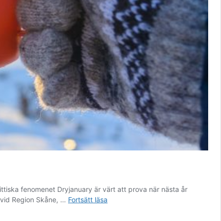
tiska fenomenet Dryjanuary är värt att prova när nästa år
Podd:
m vid Region Skåne, …
Fortsätt läsa
Boosta
hälsan