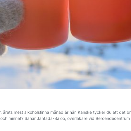
rets mest alkoholstinna månad är här. Kanske tycker du att det brit
et och minnet? Sahar Janfada-Baloo, överläkare vid Beroendecentru